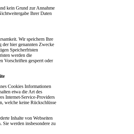
st und kein Grund zur Annahme
Nichtweitergabe Ihrer Daten
samkeit. Wir speichern Ihre
ng der hier genannten Zwecke
tigen Speicherfristen
risten werden die
 Vorschriften gesperrt oder
ite
eines Cookies Informationen
halten etwa die Art des
s Internet-Service-Providers
nen, welche keine Rückschlüsse
derte Inhalte von Webseiten
n. Sie werden insbesondere zu