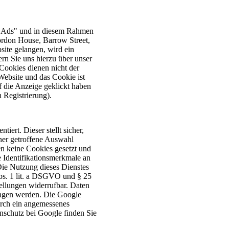
e Ads" und in diesem Rahmen
ordon House, Barrow Street,
site gelangen, wird ein
rn Sie uns hierzu über unser
Cookies dienen nicht der
Website und das Cookie ist
f die Anzeige geklickt haben
n Registrierung).
ert. Dieser stellt sicher,
ner getroffene Auswahl
n keine Cookies gesetzt und
e Identifikationsmerkmale an
ie Nutzung dieses Dienstes
Abs. 1 lit. a DSGVO und § 25
ellungen widerrufbar. Daten
ragen werden. Die Google
rch ein angemessenes
nschutz bei Google finden Sie